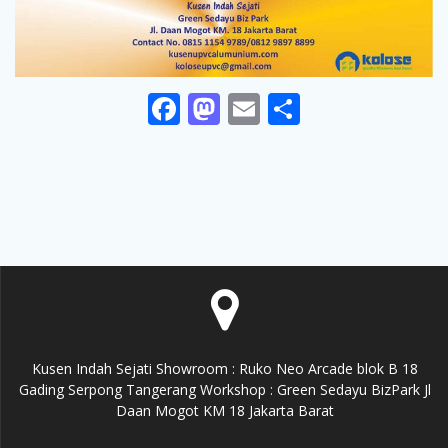
F
M
E
S
ac
as
m
h
e
to
ai
ar
b
d
l
e
o
o
o
n
k
Kusen Indah Sejati Showroom : Ruko Neo Arcade blok B 18
Gading Serpong Tangerang Workshop : Green Sedayu BizPark Jl
Daan Mogot KM 18 Jakarta Barat