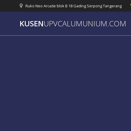
Skip
Ruko Neo Arcade blok B 18 Gading Serpong Tangerang
to
content
KUSEN
UPVCALUMUNIUM.COM