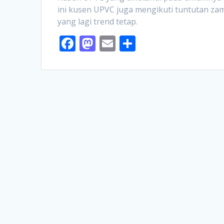
ini kusen UPVC juga mengikuti tuntutan za
yang lagi trend tetap.
F
M
E
S
ac
as
m
h
e
to
ai
ar
b
d
l
e
o
o
o
n
k