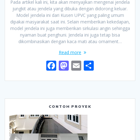
Pada artikel kali ini, kita akan menyajikan mengenai jendela
jungkit atau jendela yang dibuka dengan didorong keluar.
Model jendela ini dari Kusen UPVC yang paling umum
dipakai masyarakat saat ini. Selain memberikan kekedapan,
model jendela ini juga memberikan sirkulasi angin sehingga
nyaman buat penghuni. Jendela ini juga tetap bisa
dikombinasikan dengan kaca mati atau ornament…
Read more
F
M
E
S
ac
as
m
h
e
to
ai
ar
b
d
l
e
o
o
CONTOH PROYEK
o
n
k