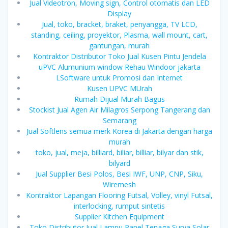
Jual Videotron, Moving sign, Control otomatis dan LED
Display
Jual, toko, bracket, braket, penyangga, TV LCD,
standing, ceiling, proyektor, Plasma, wall mount, cart,
gantungan, murah
Kontraktor Distributor Toko Jual Kusen Pintu Jendela
uPVC Alumunium window Rehau Windoor jakarta
LSoftware untuk Promosi dan Internet
Kusen UPVC MUrah
Rumah Dijual Murah Bagus
Stockist Jual Agen Air Milagros Serpong Tangerang dan
Semarang
Jual Softlens semua merk Korea di Jakarta dengan harga
murah
toko, jual, meja, billiard, biliar, billiar, bilyar dan stik,
bilyard
Jual Supplier Besi Polos, Besi IWF, UNP, CNP, Siku,
Wiremesh
Kontraktor Lapangan Flooring Futsal, Volley, vinyl Futsal,
interlocking, rumput sintetis
Supplier Kitchen Equipment
Toko Distributor Jual Lampu Panel Tenaga Surya Solar