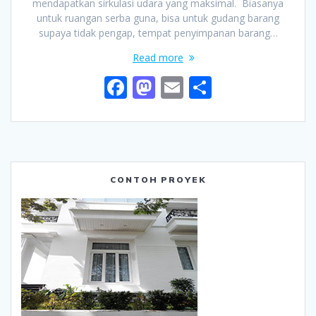
mendapatkan sirkulasi udara yang maksimal. Biasanya
untuk ruangan serba guna, bisa untuk gudang barang
supaya tidak pengap, tempat penyimpanan barang…
Read more
F
M
E
S
ac
as
m
h
e
to
ai
ar
b
d
l
e
o
o
CONTOH PROYEK
o
n
k