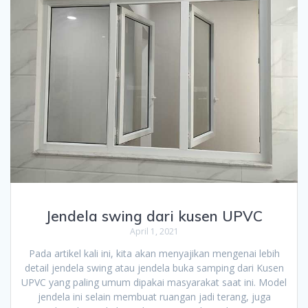
Jendela swing dari kusen UPVC
April 1, 2021
Pada artikel kali ini, kita akan menyajikan mengenai lebih
detail jendela swing atau jendela buka samping dari Kusen
UPVC yang paling umum dipakai masyarakat saat ini. Model
jendela ini selain membuat ruangan jadi terang, juga