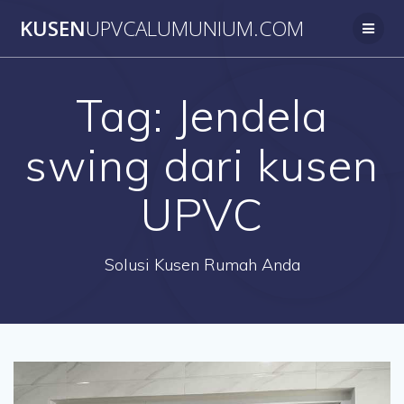
Skip
KUSEN
UPVCALUMUNIUM.COM
to
content
Tag:
Jendela
swing dari kusen
UPVC
Solusi Kusen Rumah Anda