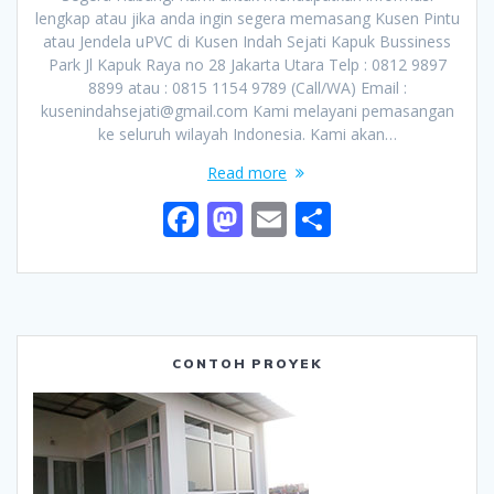
lengkap atau jika anda ingin segera memasang Kusen Pintu
atau Jendela uPVC di Kusen Indah Sejati Kapuk Bussiness
Park Jl Kapuk Raya no 28 Jakarta Utara Telp : 0812 9897
8899 atau : 0815 1154 9789 (Call/WA) Email :
kusenindahsejati@gmail.com Kami melayani pemasangan
ke seluruh wilayah Indonesia. Kami akan…
Read more
F
M
E
S
ac
as
m
h
e
to
ai
ar
b
d
l
e
o
o
CONTOH PROYEK
o
n
k