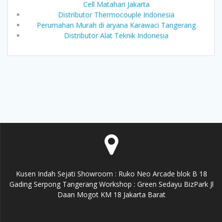
Cell Matahari Jakarta
Distributor Thermocouple Indonesia
Perumahan Murah di aryana Karawaci Tangerang
Distributor Alat Teknik Indonesia
Kusen Indah Sejati Showroom : Ruko Neo Arcade blok B 18
Gading Serpong Tangerang Workshop : Green Sedayu BizPark Jl
Daan Mogot KM 18 Jakarta Barat