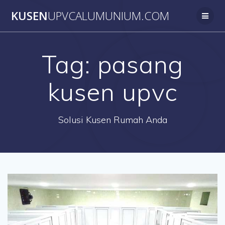
Skip
KUSEN
UPVCALUMUNIUM.COM
to
content
Tag:
pasang
kusen upvc
Solusi Kusen Rumah Anda