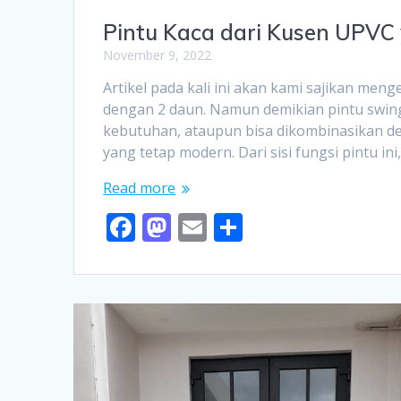
Pintu Kaca dari Kusen UPVC
November 9, 2022
Artikel pada kali ini akan kami sajikan men
dengan 2 daun. Namun demikian pintu swing
kebutuhan, ataupun bisa dikombinasikan 
yang tetap modern. Dari sisi fungsi pintu ini
Read more
F
M
E
S
ac
as
m
h
e
to
ai
ar
b
d
l
e
o
o
o
n
k