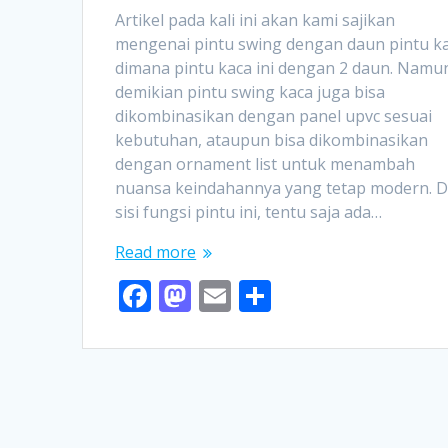
Artikel pada kali ini akan kami sajikan
mengenai pintu swing dengan daun pintu ka
dimana pintu kaca ini dengan 2 daun. Namu
demikian pintu swing kaca juga bisa
dikombinasikan dengan panel upvc sesuai
kebutuhan, ataupun bisa dikombinasikan
dengan ornament list untuk menambah
nuansa keindahannya yang tetap modern. D
sisi fungsi pintu ini, tentu saja ada…
Read more
F
M
E
S
ac
as
m
h
e
to
ai
ar
b
d
l
e
o
o