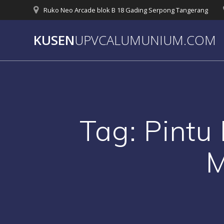
Skip
Ruko Neo Arcade blok B 18 Gading Serpong Tangerang
to
content
KUSEN
UPVCALUMUNIUM.COM
Tag:
Pintu
M