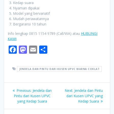
Kedap suara
Nyaman dipakai
Model yang bervariatif
Mudah perawatannya
Bergaransi 10 tahun
Info lengkap 0815 1154 9789 (Call/WA) atau
HUBUNGI
KAMI
F
M
E
S
ac
as
m
h
e
to
ai
ar
JENDELA DAN PINTU DARI KUSEN UPVC WARNA COKLAT
b
d
l
e
o
o
Post
o
n
Previous
Next
Previous:
Jendela dan
Next:
Jendela dan Pintu
navigation
k
post:
post:
Pintu dari Kusen UPVC
dari Kusen UPVC yang
yang Kedap Suara
Kedap Suara