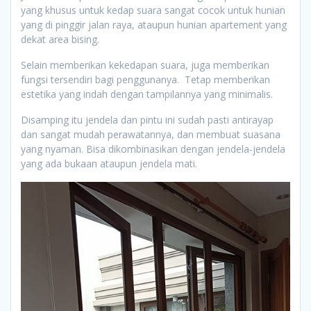
yang khusus untuk kedap suara sangat cocok untuk hunian
yang di pinggir jalan raya, ataupun hunian apartement yang
dekat area bising.
Selain memberikan kekedapan suara, juga memberikan
fungsi tersendiri bagi penggunanya. Tetap memberikan
estetika yang indah dengan tampilannya yang minimalis.
Disamping itu jendela dan pintu ini sudah pasti antirayap
dan sangat mudah perawatannya, dan membuat suasana
yang nyaman. Bisa dikombinasikan dengan jendela-jendela
yang ada bukaan ataupun jendela mati.