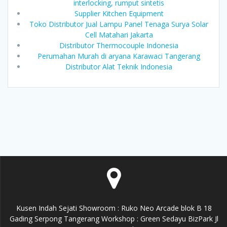
interlocking, rumput sintetis
Supplier Kitchen Equipment
Toko Distributor Jual Lampu Panel Tenaga Surya Solar
Cell Matahari Jakarta
Distributor Thermocouple Indonesia
Perumahan Murah di aryana Karawaci Tangerang
Distributor Alat Teknik Indonesia
Kusen Indah Sejati Showroom : Ruko Neo Arcade blok B 18
Gading Serpong Tangerang Workshop : Green Sedayu BizPark Jl