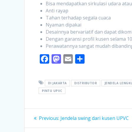
Bisa mendapatkan sirkulasi udara ata
Anti rayap
Tahan terhadap segala cuaca
Nyaman dipakai
Desainnya bervariatif dan dapat dikom
Dengan garansi profil kusen selama 10
Perawatannya sangat mudah dibandingka
F
M
E
S
ac
as
m
h
e
to
ai
ar
b
d
l
e
DI JAKARTA
DISTRIBUTOR
JENDELA LENGK
PINTU UPVC
o
o
o
n
Post
k
Previous
Previous:
Jendela swing dari kusen UPVC
post:
navigation