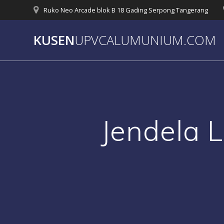
Skip
Ruko Neo Arcade blok B 18 Gading Serpong Tangerang
to
content
KUSEN
UPVCALUMUNIUM.COM
Jendela 