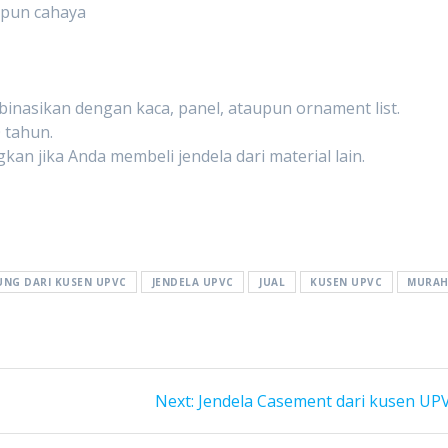
upun cahaya
binasikan dengan kaca, panel, ataupun ornament list.
 tahun.
n jika Anda membeli jendela dari material lain.
UNG DARI KUSEN UPVC
JENDELA UPVC
JUAL
KUSEN UPVC
MURA
Next
Next:
Jendela Casement dari kusen UP
post: