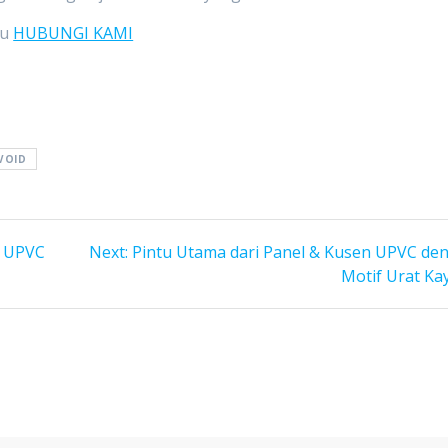
au
HUBUNGI KAMI
VOID
Next
n UPVC
Next:
Pintu Utama dari Panel & Kusen UPVC de
post:
Motif Urat Ka