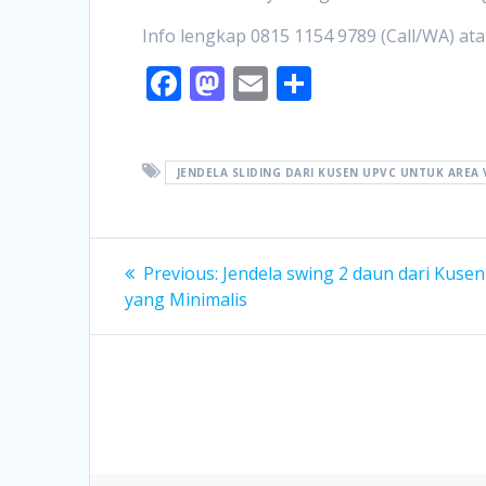
Info lengkap 0815 1154 9789 (Call/WA) at
F
M
E
S
ac
as
m
h
e
to
ai
ar
b
d
l
e
JENDELA SLIDING DARI KUSEN UPVC UNTUK AREA 
o
o
o
n
Post
Previous
Previous:
Jendela swing 2 daun dari Kuse
k
post:
navigation
yang Minimalis