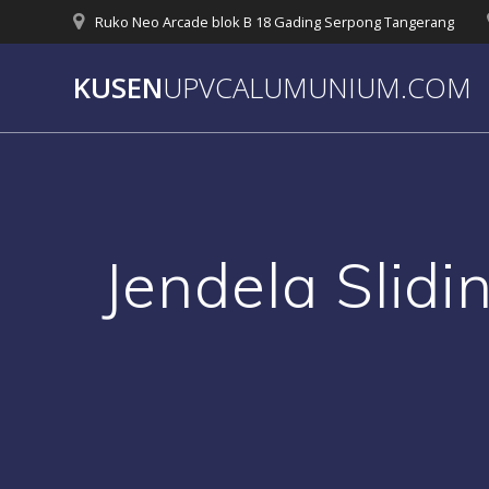
Skip
Ruko Neo Arcade blok B 18 Gading Serpong Tangerang
to
content
KUSEN
UPVCALUMUNIUM.COM
Jendela Slid