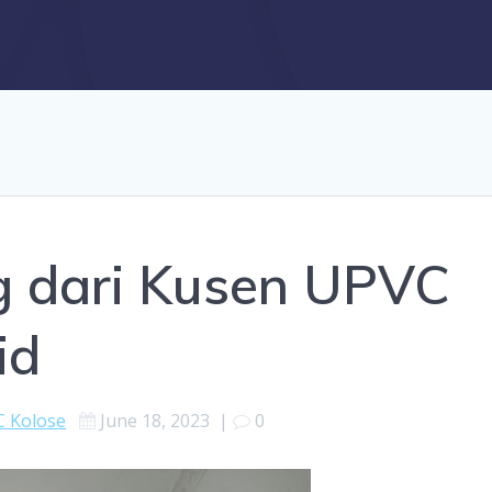
ng dari Kusen UPVC
id
 Kolose
June 18, 2023
|
0