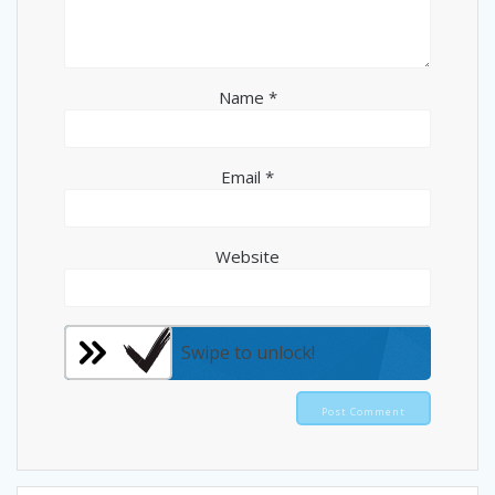
Name
*
Email
*
Website
Swipe to unlock!