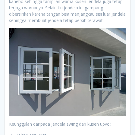
kanebo sehingga tampilan warna kusen jendela juga tetap
terjaga warnanya. Selain itu jendela ini gampang
dibersihkan karena tangan bisa menjangkau sisi luar jendela
sehingga membuat jendela tetap bersih terawat.
Keunggulan daripada jendela swing dari kusen upvc :