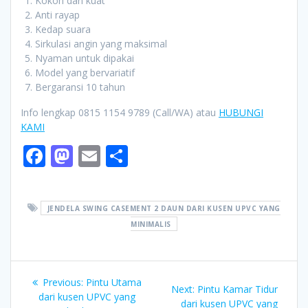
Kokoh dan kuat
Anti rayap
Kedap suara
Sirkulasi angin yang maksimal
Nyaman untuk dipakai
Model yang bervariatif
Bergaransi 10 tahun
Info lengkap 0815 1154 9789 (Call/WA) atau
HUBUNGI
KAMI
F
M
E
S
ac
as
m
h
e
to
ai
ar
JENDELA SWING CASEMENT 2 DAUN DARI KUSEN UPVC YANG
b
d
l
e
MINIMALIS
o
o
o
n
Post
k
Previous
Previous:
Pintu Utama
Next
Next:
Pintu Kamar Tidur
navigation
post:
dari kusen UPVC yang
post:
dari kusen UPVC yang