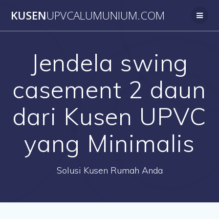
Skip
KUSEN
UPVCALUMUNIUM.COM
to
content
Jendela swing
casement 2 daun
dari Kusen UPVC
yang Minimalis
Solusi Kusen Rumah Anda