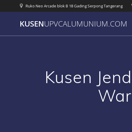
Skip
Ruko Neo Arcade blok B 18 Gading Serpong Tangerang
to
content
KUSEN
UPVCALUMUNIUM.COM
Kusen Jen
War