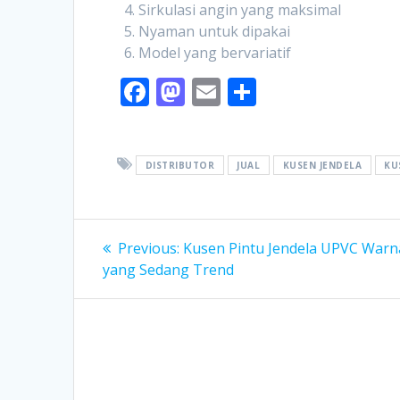
Sirkulasi angin yang maksimal
Nyaman untuk dipakai
Model yang bervariatif
F
M
E
S
ac
as
m
h
e
to
ai
ar
b
d
l
e
DISTRIBUTOR
JUAL
KUSEN JENDELA
KU
o
o
o
n
Post
Previous
Previous:
Kusen Pintu Jendela UPVC Warn
k
post:
navigation
yang Sedang Trend