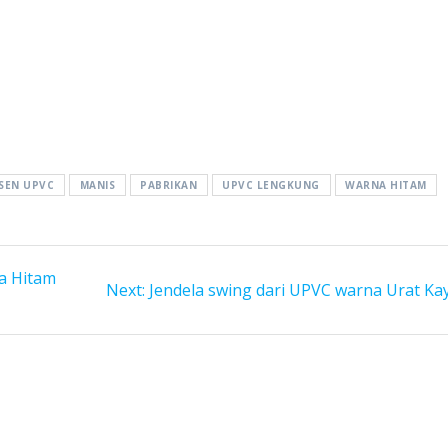
SEN UPVC
MANIS
PABRIKAN
UPVC LENGKUNG
WARNA HITAM
a Hitam
Next
Next:
Jendela swing dari UPVC warna Urat Ka
post: