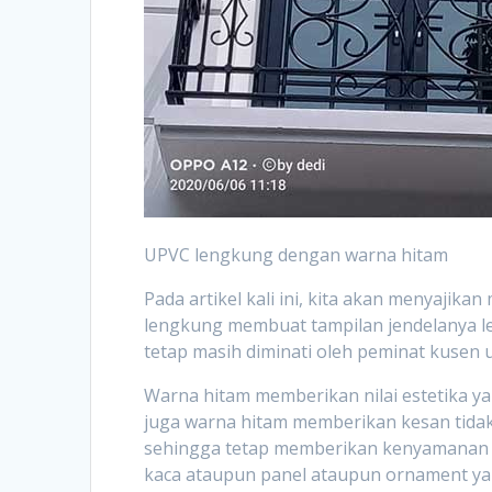
UPVC lengkung dengan warna hitam
Pada artikel kali ini, kita akan menyaji
lengkung membuat tampilan jendelanya le
tetap masih diminati oleh peminat kusen 
Warna hitam memberikan nilai estetika ya
juga warna hitam memberikan kesan tidak
sehingga tetap memberikan kenyamanan b
kaca ataupun panel ataupun ornament yan