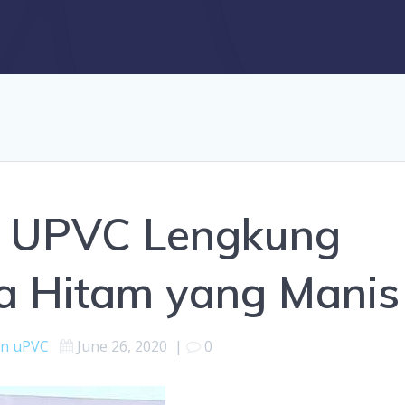
a UPVC Lengkung
 Hitam yang Manis
en uPVC
June 26, 2020
|
0