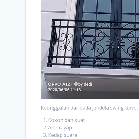
Keunggulan daripada jendela swing upvc :
Kokoh dan kuat
Anti rayap
Kedap suara