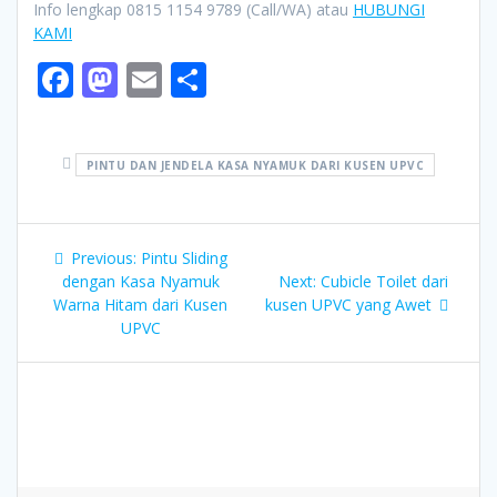
Info lengkap 0815 1154 9789 (Call/WA) atau
HUBUNGI
KAMI
F
M
E
S
ac
as
m
h
e
to
ai
ar
PINTU DAN JENDELA KASA NYAMUK DARI KUSEN UPVC
b
d
l
e
o
o
Post
o
n
Previous
Previous:
Pintu Sliding
navigation
k
post:
Next
dengan Kasa Nyamuk
Next:
Cubicle Toilet dari
post:
Warna Hitam dari Kusen
kusen UPVC yang Awet
UPVC