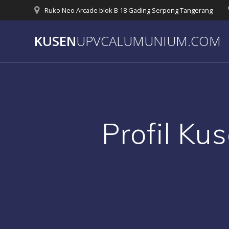
Skip
Ruko Neo Arcade blok B 18 Gading Serpong Tangerang
to
content
KUSEN
UPVCALUMUNIUM.COM
Profil K