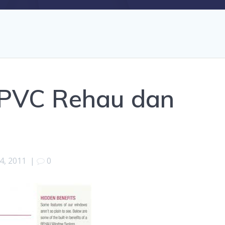
 uPVC Rehau dan
4, 2011
|
0