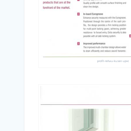
profil-rehau-kusen upvc